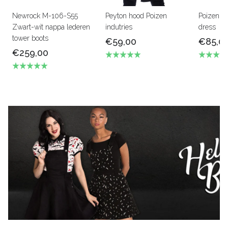
Newrock M-106-S55
Peyton hood Poizen
Poizen in
Zwart-wit nappa lederen
indutries
dress
tower boots
€59,00
€85,0
€259,00