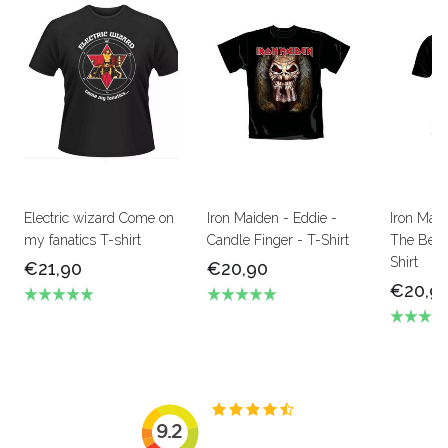
Electric wizard Come on
Iron Maiden - Eddie -
Iron Mai
my fanatics T-shirt
Candle Finger - T-Shirt
The Beas
Shirt
€21,90
€20,90
€20,9