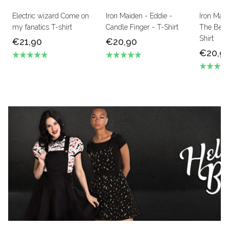
Electric wizard Come on
Iron Maiden - Eddie -
Iron Mai
my fanatics T-shirt
Candle Finger - T-Shirt
The Beas
Shirt
€21,90
€20,90
€20,9