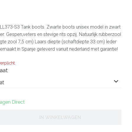
373-S3 Tank boots. Zwarte boots unisex model in zwart
der. Gespen,veters en stevige rits opzij. Natuurlijk rubberzool
ogte zool 7,5 cm) Laars diepte (schaftdiepte 33 cm) leder
maakt in Spanje geleverd vanuit nederland met garantie!
erplicht.
aat
at
dagen Direct
IN WINKELWAGEN