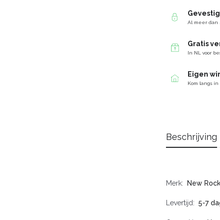
Gevesti
Al meer dan 
Gratis v
In NL voor be
Eigen wi
Kom langs in
Beschrijving
Merk
New Roc
Levertijd
5-7 da