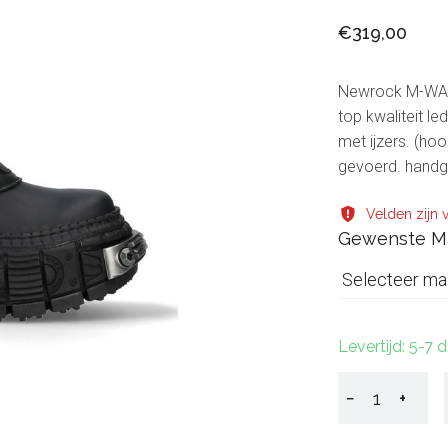
€319,00
Newrock M-WALL
top kwaliteit le
met ijzers. (ho
gevoerd. handge
Velden zijn v
Gewenste M
Selecteer ma
Levertijd: 5-7 
−
+