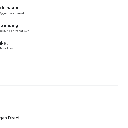
gde naam
25 jaar vertrouwd
erzending
stellingen vanaf €75
nkel
 Maastricht
k
gen Direct