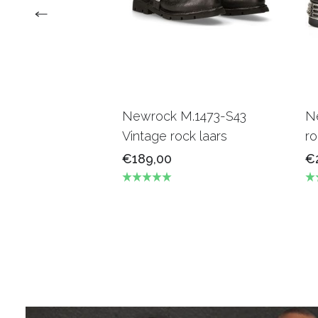
Newrock M.1473-S43
Ne
Vintage rock laars
r
€189,00
€