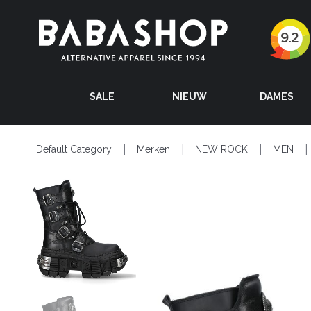
SALE
NIEUW
DAMES
Default Category
Merken
NEW ROCK
MEN