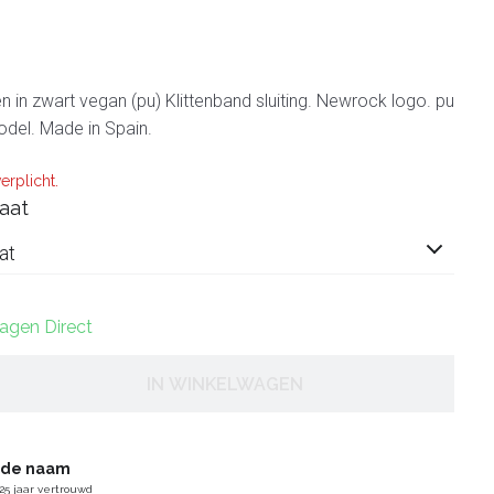
in zwart vegan (pu) Klittenband sluiting. Newrock logo. pu
odel. Made in Spain.
erplicht.
aat
at
dagen Direct
IN WINKELWAGEN
gde naam
25 jaar vertrouwd