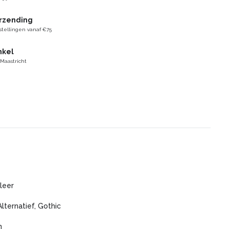
erzending
stellingen vanaf €75
nkel
 Maastricht
leer
Alternatief, Gothic
n