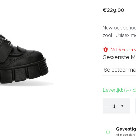
€229,00
Newrock schoen 
zool . Unisex m
Velden zijn v
Gewenste M
Selecteer ma
Levertijd: 5-7 
−
+
Gevesti
Al meer dan 