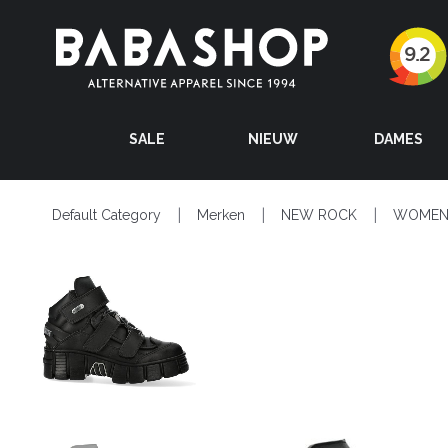
SALE
NIEUW
DAMES
Default Category
Merken
NEW ROCK
WOME