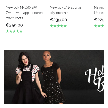
Newrock M-106-S55
Newrock 131-S1 urban
Newrock
Zwart-wit nappa lederen
city dreamer
Unisex b
tower boots
€239,00
€229,
€259,00