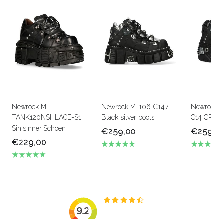
Newrock M-
Newrock M-106-C147
Newrock
TANK120NSHLACE-S1
Black silver boots
C14 CRU
Sin sinner Schoen
€259,00
€259,
€229,00