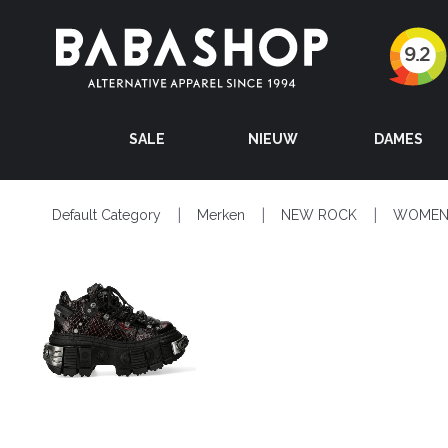
SALE
NIEUW
DAMES
Default Category
Merken
NEW ROCK
WOME