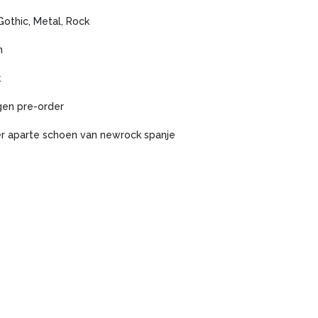
Gothic, Metal, Rock
n
k
gen pre-order
r aparte schoen van newrock spanje