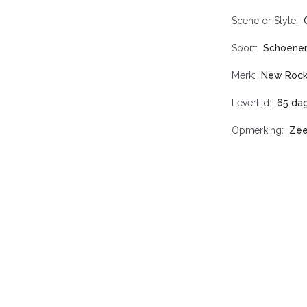
Scene or Style
Soort
Schoene
Merk
New Roc
Levertijd
65 da
Opmerking
Zee