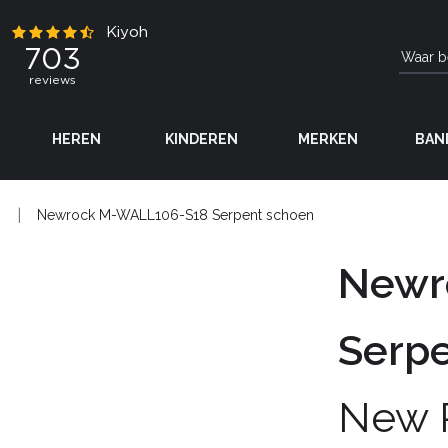
HEREN
KINDEREN
MERKEN
BAN
N
Newrock M-WALL106-S18 Serpent schoen
Newr
Serp
New 