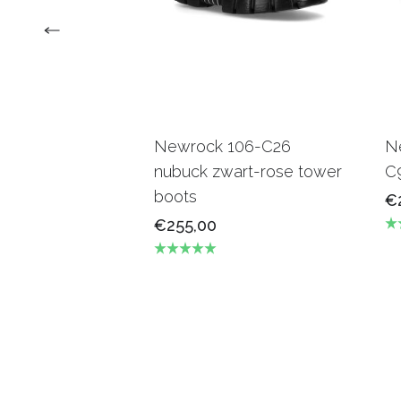
Newrock 106-C26
N
nubuck zwart-rose tower
C
boots
€
€255,00