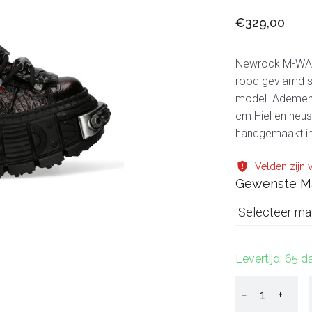
€329,00
Newrock M-WALL
rood gevlamd sl
model. Ademend
cm Hiel en neus
handgemaakt in
Velden zijn v
Gewenste M
Selecteer ma
Levertijd: 65 
−
+