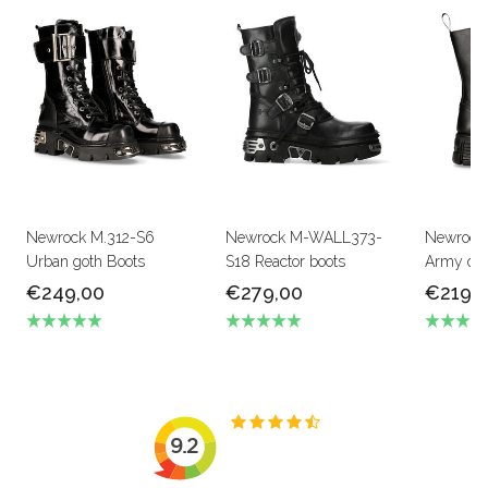
Newrock M.312-S6
Newrock M-WALL373-
Newrock 
Urban goth Boots
S18 Reactor boots
Army of 
€249,00
€279,00
€219,