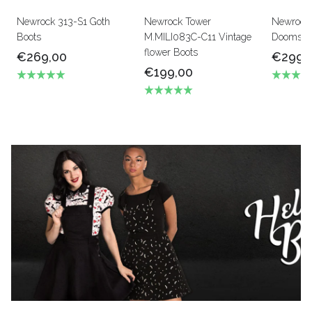
Newrock 313-S1 Goth
Newrock Tower
Newrock
Boots
M.MILI083C-C11 Vintage
Doomsda
flower Boots
€269,00
€299,
€199,00