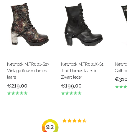
Newrock M.TR001-S23
Newrock M.TR001X-S1
Newrock
Vintage flower dames
Trail Dames laars in
Gothrock
laars
Zwart leder
€310,
€219,00
€199,00