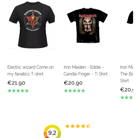
Electric wizard Come on
Iron Maiden - Eddie -
Iron Mai
my fanatics T-shirt
Candle Finger - T-Shirt
The Beas
Shirt
€21,90
€20,90
€20,9