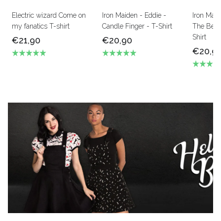
Electric wizard Come on
Iron Maiden - Eddie -
Iron Mai
my fanatics T-shirt
Candle Finger - T-Shirt
The Beas
Shirt
€21,90
€20,90
€20,9