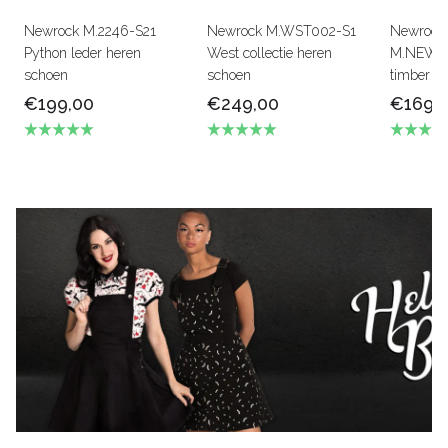
Newrock M.2246-S21
Newrock M.WST002-S1
Newrock
Python leder heren
West collectie heren
M.NEWMI
schoen
schoen
timber s
€199,00
€249,00
€169,