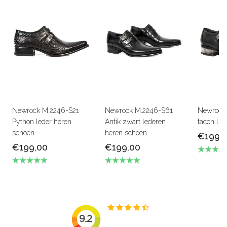
Newrock M.2246-S21
Newrock M.2246-S61
Newrock
Python leder heren
Antik zwart lederen
tacon lu
schoen
heren schoen
€199,
€199,00
€199,00