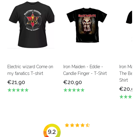
Electric wizard Come on
Iron Maiden - Eddie -
Iron Mai
my fanatics T-shirt
Candle Finger - T-Shirt
The Beas
Shirt
€21,90
€20,90
€20,9