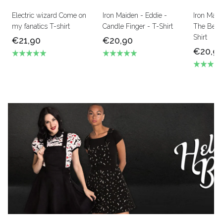
Electric wizard Come on
Iron Maiden - Eddie -
Iron Mai
my fanatics T-shirt
Candle Finger - T-Shirt
The Beas
Shirt
€21,90
€20,90
€20,9