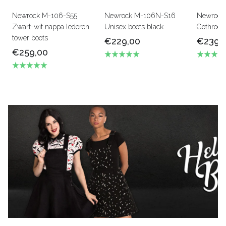
Newrock M-106-S55
Newrock M-106N-S16
Newrock 
Zwart-wit nappa lederen
Unisex boots black
Gothrock
tower boots
€229,00
€239,
€259,00