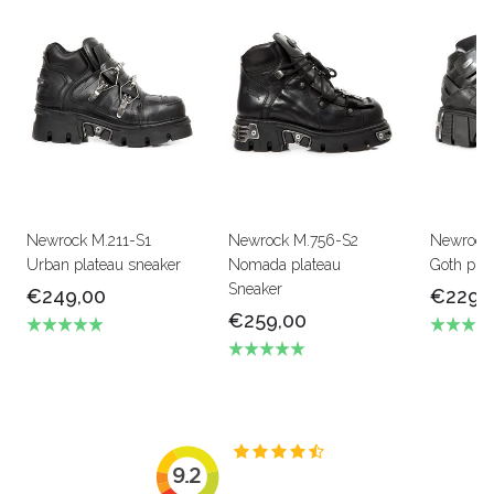
Newrock M.211-S1
Newrock M.756-S2
Newrock 
Urban plateau sneaker
Nomada plateau
Goth pla
Sneaker
€249,00
€229,
€259,00