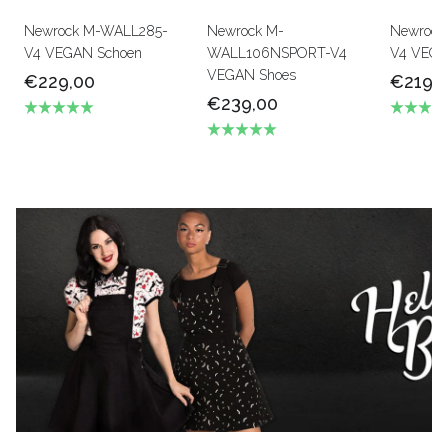
Newrock M-WALL285-
Newrock M-
Newrock
V4 VEGAN Schoen
WALL106NSPORT-V4
V4 VEGAN 
VEGAN Shoes
€229,00
€219,
€239,00