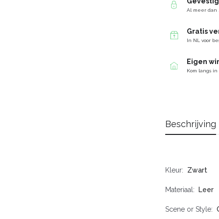
Gevesti
Al meer dan 
Gratis v
In NL voor be
Eigen wi
Kom langs in
Beschrijving
Kleur
Zwart
Materiaal
Leer
Scene or Style