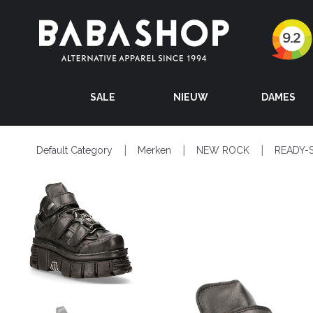
SALE
NIEUW
DAMES
Default Category
Merken
NEW ROCK
READY-