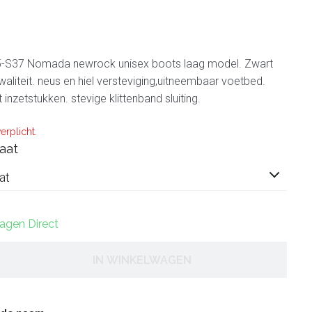
-S37 Nomada newrock unisex boots laag model. Zwart
waliteit. neus en hiel versteviging,uitneembaar voetbed.
nzetstukken. stevige klittenband sluiting.
erplicht.
aat
at
dagen Direct
IN WINKELWAGEN