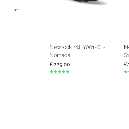
Newrock M.HY001-C12
N
Nomada
S
€229,00
€