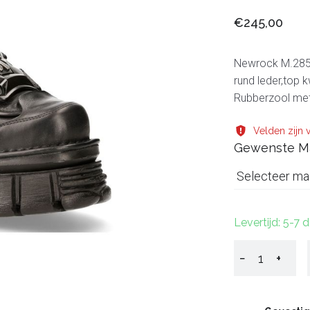
€245,00
Newrock M.285
rund leder,top k
Rubberzool met i
Velden zijn v
Gewenste M
Selecteer ma
Levertijd: 5-7 
−
+