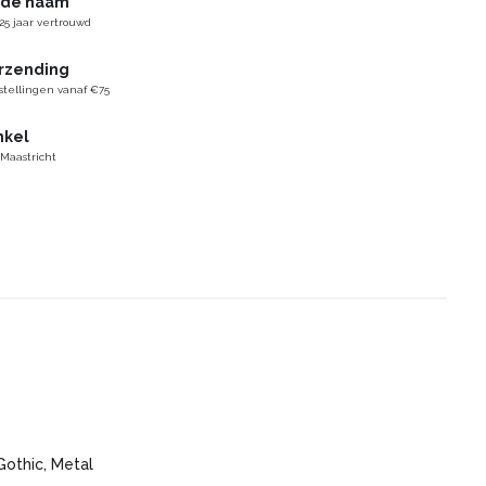
gde naam
25 jaar vertrouwd
erzending
stellingen vanaf €75
nkel
 Maastricht
Gothic, Metal