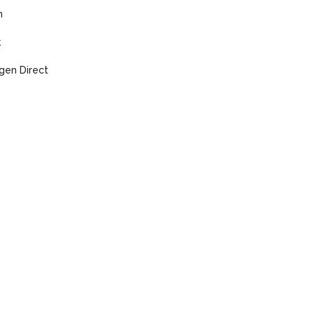
n
k
gen Direct