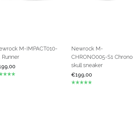
ewrock M-IMPACT010-
Newrock M-
1 Runner
CHRONO005-S1 Chrono
skull sneaker
199,00
€199,00