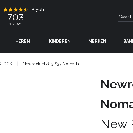
HEREN
KINDEREN
MERKEN
BAN
STOCK
Newrock M.285-S37 Nomada
Newr
Nom
New 