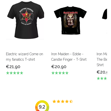
Electric wizard Come on
Iron Maiden - Eddie -
Iron Mai
my fanatics T-shirt
Candle Finger - T-Shirt
The Beas
Shirt
€21,90
€20,90
€20,9