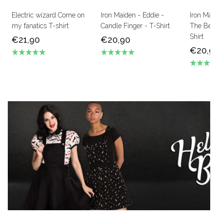
Electric wizard Come on
Iron Maiden - Eddie -
Iron Mai
my fanatics T-shirt
Candle Finger - T-Shirt
The Beas
Shirt
€21,90
€20,90
€20,9