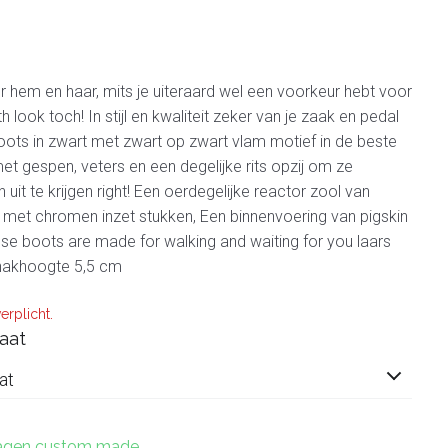
or hem en haar, mits je uiteraard wel een voorkeur hebt voor
 look toch! In stijl en kwaliteit zeker van je zaak en pedal
Boots in zwart met zwart op zwart vlam motief in de beste
met gespen, veters en een degelijke rits opzij om ze
 uit te krijgen right! Een oerdegelijke reactor zool van
er met chromen inzet stukken, Een binnenvoering van pigskin
e boots are made for walking and waiting for you laars
hakhoogte 5,5 cm
erplicht.
aat
at
 dagen custom made