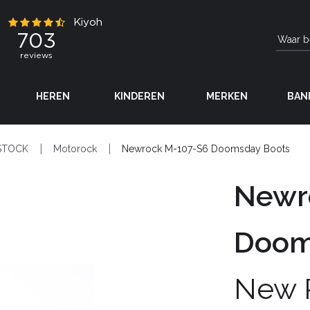
HEREN
KINDEREN
MERKEN
BAN
STOCK
Motorock
Newrock M-107-S6 Doomsday Boots
Newr
Doom
New 