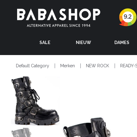
SALE
NIEUW
DAMES
Default Category
Merken
NEW ROCK
READY-