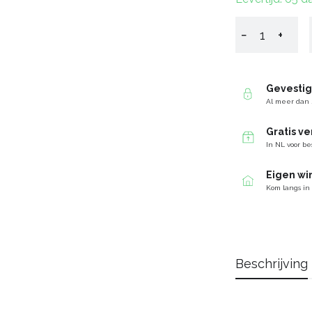
−
+
Gevesti
Al meer dan 
Gratis v
In NL voor be
Eigen wi
Kom langs in
Beschrijving