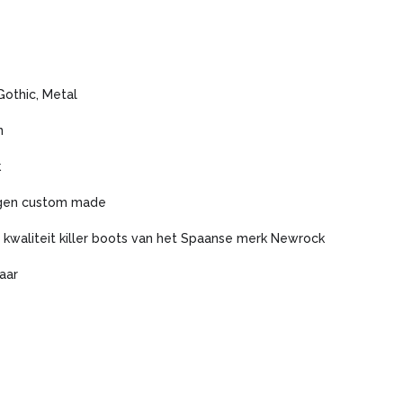
Gothic, Metal
n
k
gen custom made
 kwaliteit killer boots van het Spaanse merk Newrock
aar