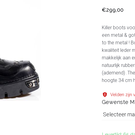
€299,00
Killer boots vo
een metal & goth
to the metal ! 
kwaliteit leder 
makkelijk aan en
natuurlijk rubb
(ademend) .Thes
hoogte 34 cm 
Velden zijn v
Gewenste M
Selecteer ma
Levertijd: 65