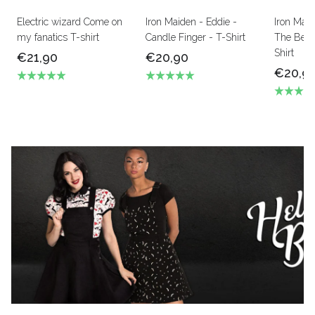
Electric wizard Come on
Iron Maiden - Eddie -
Iron Mai
my fanatics T-shirt
Candle Finger - T-Shirt
The Beas
Shirt
€21,90
€20,90
€20,9