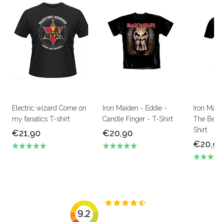
Electric wizard Come on
Iron Maiden - Eddie -
Iron Mai
my fanatics T-shirt
Candle Finger - T-Shirt
The Beas
Shirt
€21,90
€20,90
€20,9