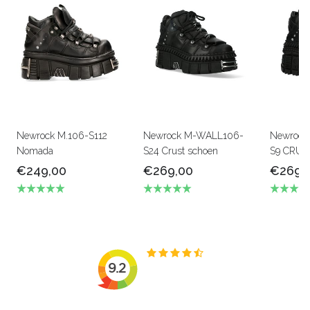
Newrock M.106-S112
Newrock M-WALL106-
Newrock
Nomada
S24 Crust schoen
S9 CRUS
€249,00
€269,00
€269,