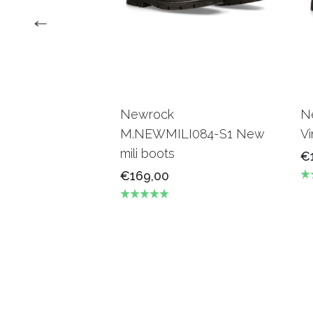
Newrock
N
M.NEWMILI084-S1 New
Vi
mili boots
€
€169,00