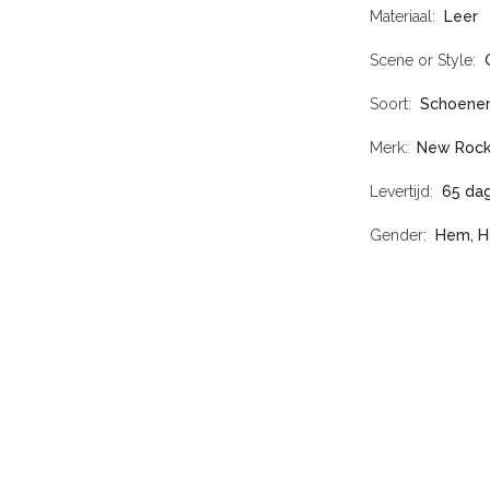
Materiaal
Leer
Scene or Style
Soort
Schoene
Merk
New Roc
Levertijd
65 da
Gender
Hem, H