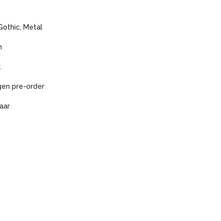
Gothic, Metal
n
k
gen pre-order
aar