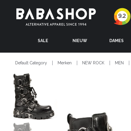
SALE
NIEUW
DAMES
Default Category
Merken
NEW ROCK
MEN