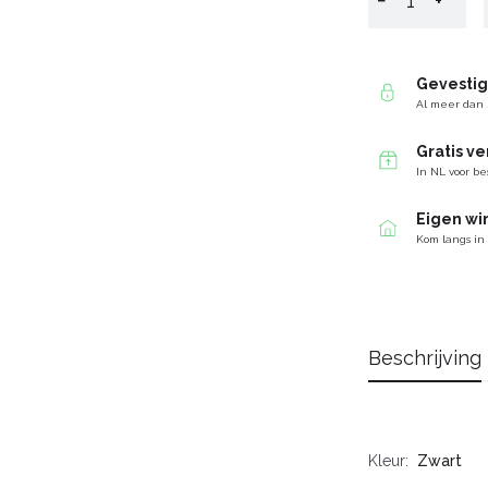
−
+
Gevesti
Al meer dan 
Gratis v
In NL voor be
Eigen wi
Kom langs in
Beschrijving
Kleur
Zwart