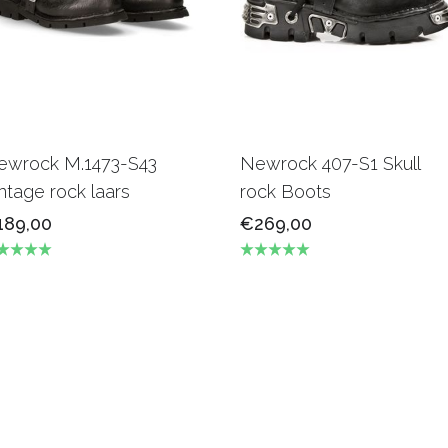
ewrock M.1473-S43
Newrock 407-S1 Skull
ntage rock laars
rock Boots
189,00
€269,00