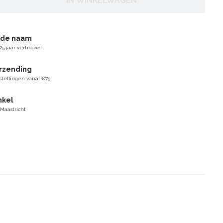
IN WINKELWAGEN
gde naam
25 jaar vertrouwd
erzending
stellingen vanaf €75
nkel
 Maastricht