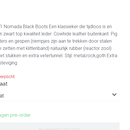
 Nomada Black Boots Een klassieker die tijdloos is en
 zwart top kwaliteit leder. Cowhide leather buitenkant. Pig
ters en gespen.(riempjes zijn aan te trekken door stalen
e zetten met klittenband) natuurlijk rubber (reactor zool)
 stukken en extra vetertunnel. Stijl: metal,rock,goth Extra
steviging
erplicht.
aat
at
dagen pre-order