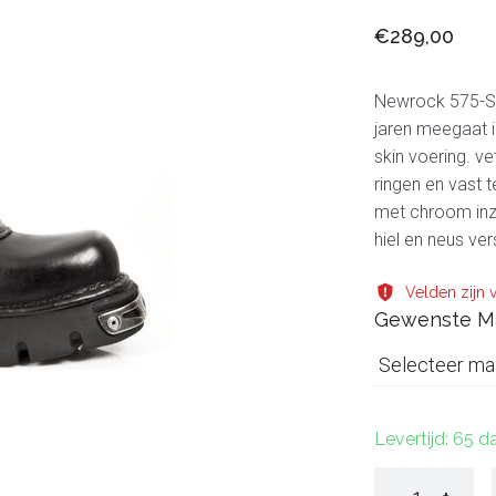
€289,00
Newrock 575-S1
jaren meegaat in
skin voering. ve
ringen en vast t
met chroom inzet
hiel en neus ver
Velden zijn v
Gewenste M
Selecteer ma
Levertijd: 65 