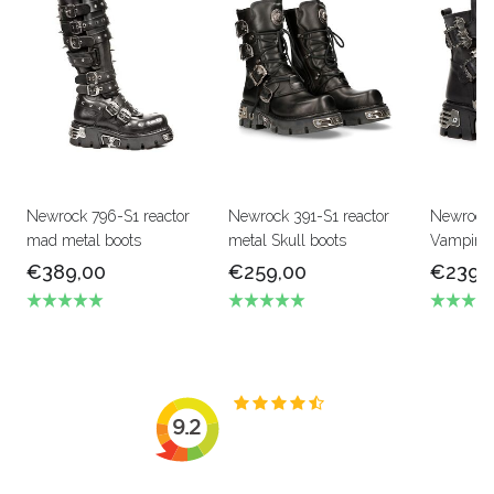
Newrock 796-S1 reactor
Newrock 391-S1 reactor
Newrock
mad metal boots
metal Skull boots
Vampire b
€389,00
€259,00
€239,