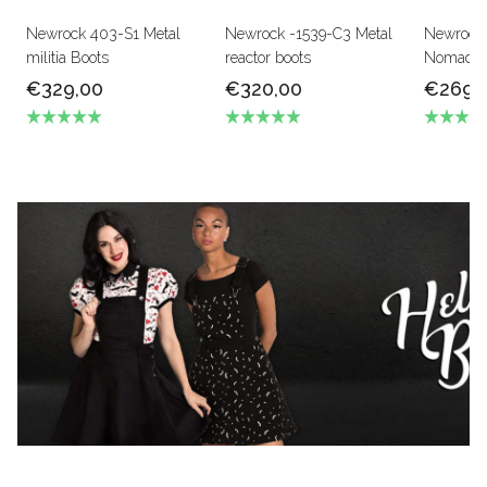
Newrock 403-S1 Metal
Newrock -1539-C3 Metal
Newrock
militia Boots
reactor boots
Nomado s
€329,00
€320,00
€269,