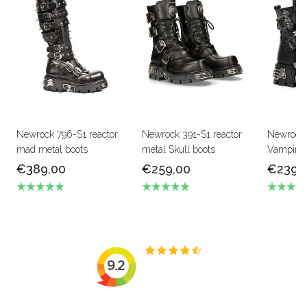
Newrock 796-S1 reactor
Newrock 391-S1 reactor
Newrock
mad metal boots
metal Skull boots
Vampire b
€389,00
€259,00
€239,