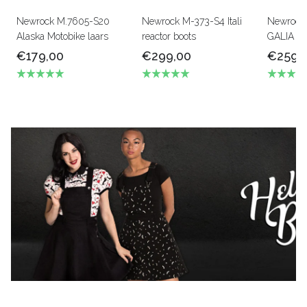
Newrock M.7605-S20
Newrock M-373-S4 Itali
Newrock
Alaska Motobike laars
reactor boots
GALIA LI
€179,00
€299,00
€259,