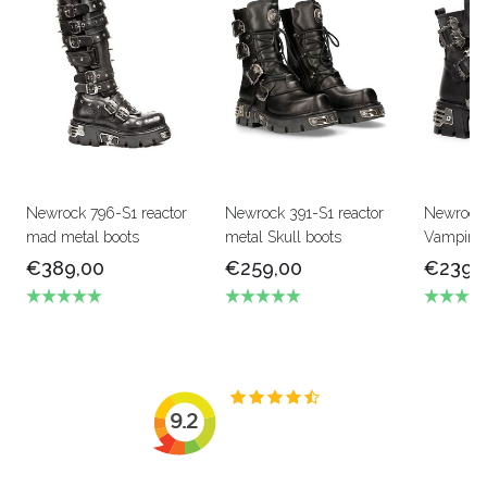
Newrock 796-S1 reactor
Newrock 391-S1 reactor
Newrock
mad metal boots
metal Skull boots
Vampire b
€389,00
€259,00
€239,