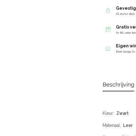
Gevesti
Al meer dan 
Gratis v
In NL voor be
Eigen wi
Kom langs in
Beschrijving
Kleur
Zwart
Materiaal
Leer