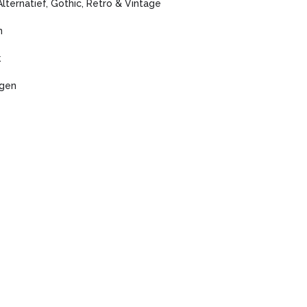
Alternatief, Gothic, Retro & Vintage
n
k
agen