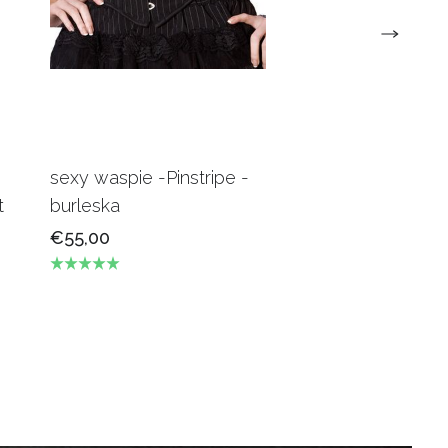
sexy waspie -Pinstripe -
Candy Underbus
t
burleska
Burgundy Burles
€55,00
€69,00