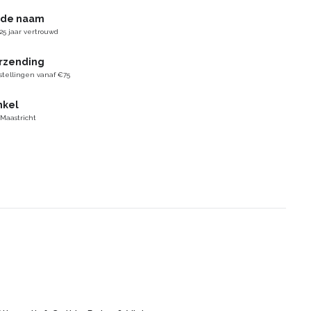
gde naam
25 jaar vertrouwd
erzending
stellingen vanaf €75
nkel
 Maastricht