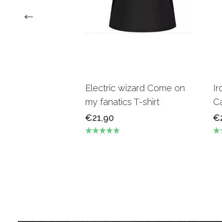
Electric wizard Come on
Ir
my fanatics T-shirt
Ca
€21,90
€