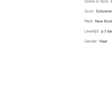
Scene or Style
Soort
Schoene
Merk
New Roc
Levertijd
5-7 d
Gender
Haar