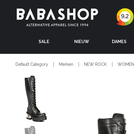
SALE
NIEUW
DAMES
Default Category
Merken
NEW ROCK
WOME