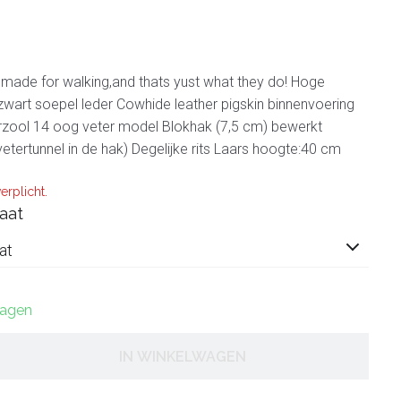
made for walking,and thats yust what they do! Hoge
zwart soepel leder Cowhide leather pigskin binnenvoering
erzool 14 oog veter model Blokhak (7,5 cm) bewerkt
etertunnel in de hak) Degelijke rits Laars hoogte:40 cm
erplicht.
aat
at
dagen
IN WINKELWAGEN