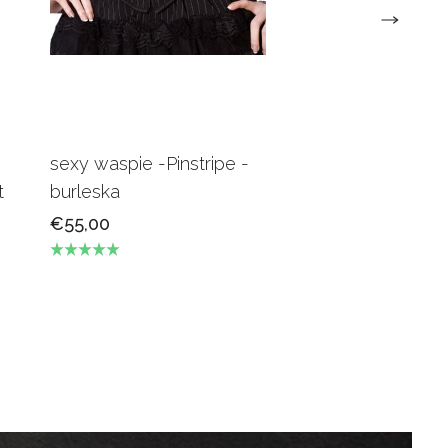
sexy waspie -Pinstripe -
Candy Underbus
t
burleska
Burgundy Burles
€55,00
€69,00