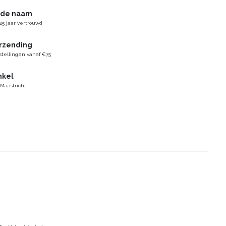
gde naam
25 jaar vertrouwd
erzending
stellingen vanaf €75
nkel
 Maastricht