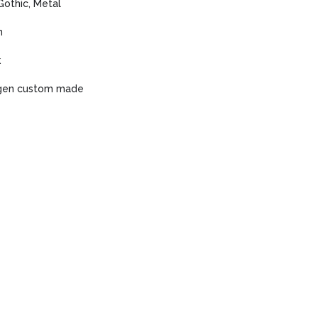
Gothic, Metal
n
k
gen custom made