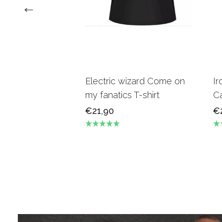
Electric wizard Come on
Ir
my fanatics T-shirt
Ca
€21,90
€