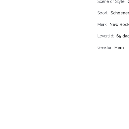
Scene or Style
Soort
Schoene
Merk
New Roc
Levertijd
65 da
Gender
Hem