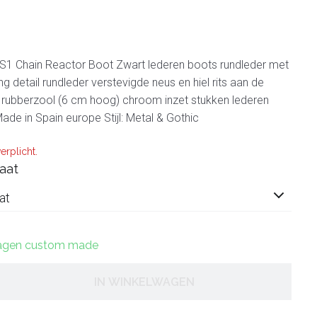
1 Chain Reactor Boot Zwart lederen boots rundleder met
g detail rundleder verstevigde neus en hiel rits aan de
ijk rubberzool (6 cm hoog) chroom inzet stukken lederen
ade in Spain europe Stijl: Metal & Gothic
erplicht.
aat
at
 dagen custom made
IN WINKELWAGEN