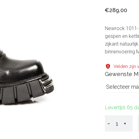
€289,00
Newrock 1011-S
gespen en kettin
zijkant natuurl
binnenvoering M
Velden zijn v
Gewenste M
Selecteer ma
Levertijd: 65
−
+