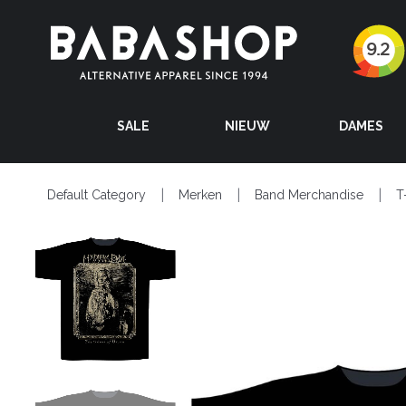
SALE
NIEUW
DAMES
Default Category
Merken
Band Merchandise
T