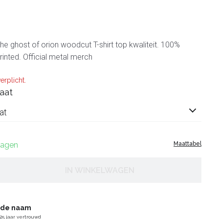
the ghost of orion woodcut T-shirt top kwaliteit. 100%
inted. Official metal merch
erplicht.
aat
at
 dagen
Maattabel
IN WINKELWAGEN
gde naam
25 jaar vertrouwd