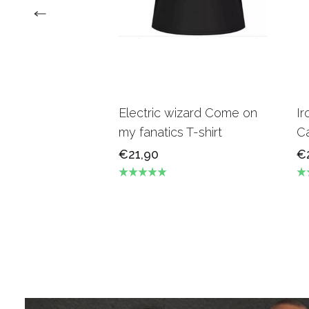
Electric wizard Come on
Ir
my fanatics T-shirt
Ca
€21,90
€