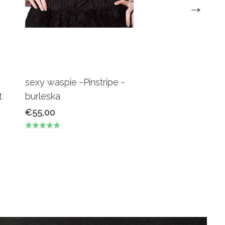
sexy waspie -Pinstripe -
Candy Underbus
t
burleska
Burgundy Burles
€55,00
€69,00