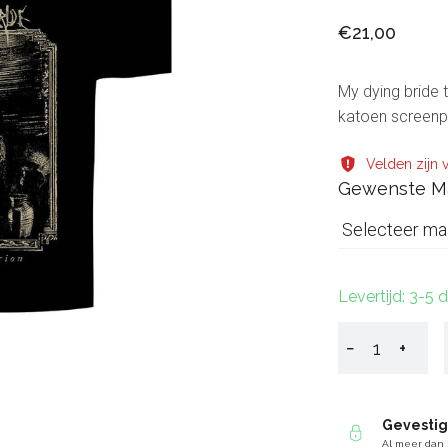
€21,00
My dying bride 
katoen screenpr
Velden zijn v
Gewenste M
Selecteer ma
Levertijd: 3-5
−
+
Gevesti
Al meer dan 