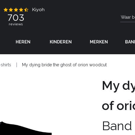
HEREN
KINDEREN
MERKEN
BAN
-shirts
My dying bride the ghost of orion woodcut
My dy
of or
Band