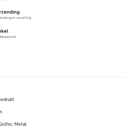
erzending
stellingen vanaf €75
nkel
 Maastricht
Bedrukt
n
Gothic, Metal