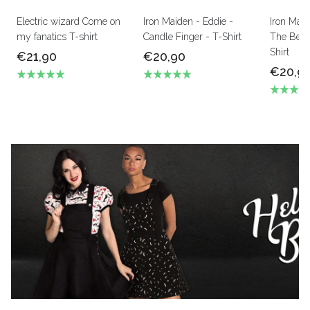
Electric wizard Come on
Iron Maiden - Eddie -
Iron Mai
my fanatics T-shirt
Candle Finger - T-Shirt
The Beas
Shirt
€21,90
€20,90
€20,9