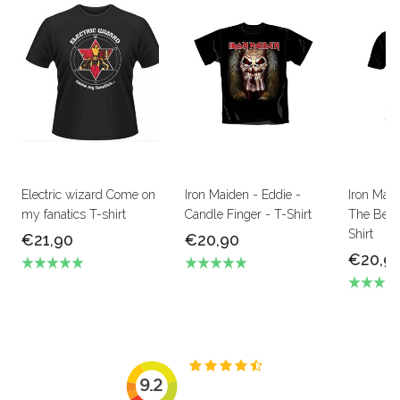
Electric wizard Come on
Iron Maiden - Eddie -
Iron Mai
my fanatics T-shirt
Candle Finger - T-Shirt
The Beas
Shirt
€21,90
€20,90
€20,9