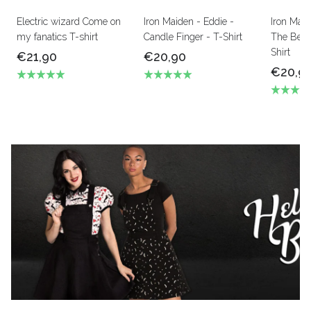
Electric wizard Come on
Iron Maiden - Eddie -
Iron Mai
my fanatics T-shirt
Candle Finger - T-Shirt
The Beas
Shirt
€21,90
€20,90
€20,9