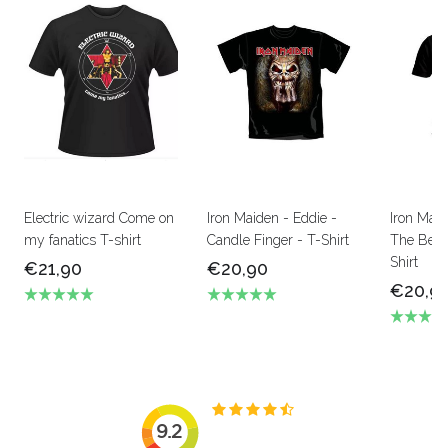
Electric wizard Come on
Iron Maiden - Eddie -
Iron Mai
my fanatics T-shirt
Candle Finger - T-Shirt
The Beas
Shirt
€21,90
€20,90
€20,9