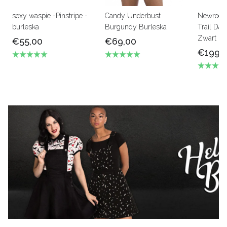
sexy waspie -Pinstripe -
Candy Underbust
Newrock
burleska
Burgundy Burleska
Trail Dam
Zwart le
€55,00
€69,00
€199,