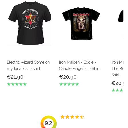
Electric wizard Come on
Iron Maiden - Eddie -
Iron Mai
my fanatics T-shirt
Candle Finger - T-Shirt
The Beas
Shirt
€21,90
€20,90
€20,9