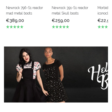
Newrock 796-S1 reactor
Newrock 391-S1 reactor
Morbid an
mad metal boots
metal Skull boots
iconoclas
€389,00
€259,00
€22,9