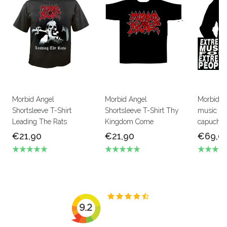
Morbid Angel
Morbid Angel
Morbid a
Shortsleeve T-Shirt
Shortsleeve T-Shirt Thy
music sw
Leading The Rats
Kingdom Come
capuchon
€21,90
€21,90
€69,0