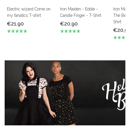
Electric wizard Come on
Iron Maiden - Eddie -
Iron Mai
my fanatics T-shirt
Candle Finger - T-Shirt
The Beas
Shirt
€21,90
€20,90
€20,9