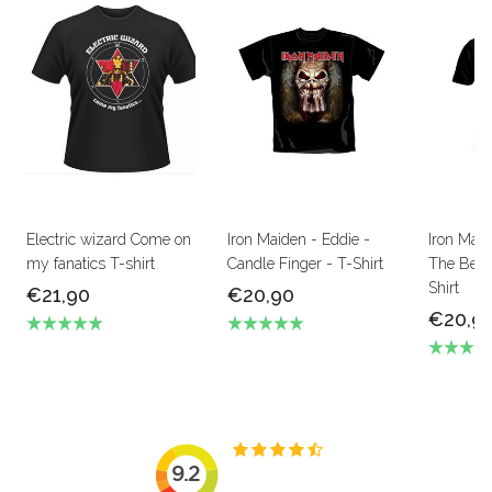
Electric wizard Come on
Iron Maiden - Eddie -
Iron Mai
my fanatics T-shirt
Candle Finger - T-Shirt
The Beas
Shirt
€21,90
€20,90
€20,9