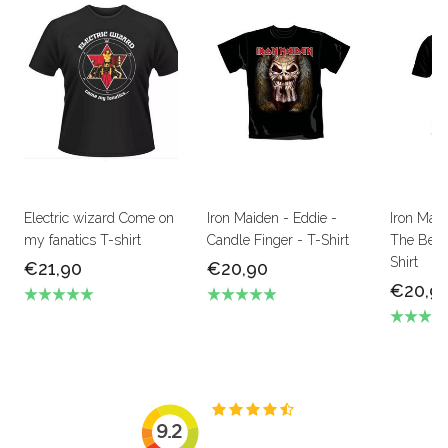
Electric wizard Come on
Iron Maiden - Eddie -
Iron Mai
my fanatics T-shirt
Candle Finger - T-Shirt
The Beas
Shirt
€21,90
€20,90
€20,9