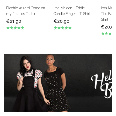
Electric wizard Come on
Iron Maiden - Eddie -
Iron Mai
my fanatics T-shirt
Candle Finger - T-Shirt
The Beas
Shirt
€21,90
€20,90
€20,9