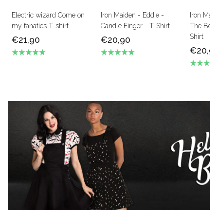
Electric wizard Come on
Iron Maiden - Eddie -
Iron Mai
my fanatics T-shirt
Candle Finger - T-Shirt
The Beas
Shirt
€21,90
€20,90
€20,9