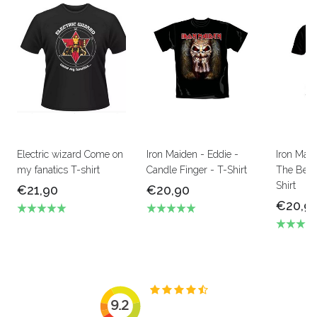
Electric wizard Come on
Iron Maiden - Eddie -
Iron Mai
my fanatics T-shirt
Candle Finger - T-Shirt
The Beas
Shirt
€21,90
€20,90
€20,9