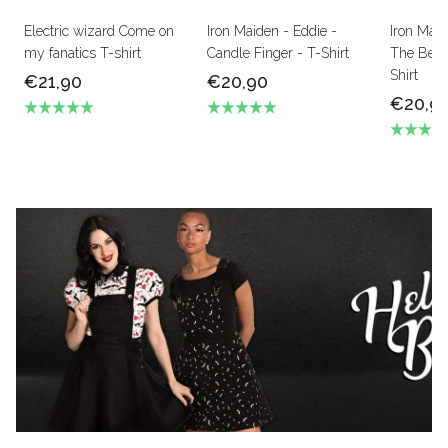
Electric wizard Come on
Iron Maiden - Eddie -
Iron Mai
my fanatics T-shirt
Candle Finger - T-Shirt
The Beas
Shirt
€21,90
€20,90
€20,9