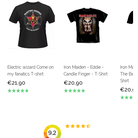
Electric wizard Come on
Iron Maiden - Eddie -
Iron Mai
my fanatics T-shirt
Candle Finger - T-Shirt
The Beas
Shirt
€21,90
€20,90
€20,9