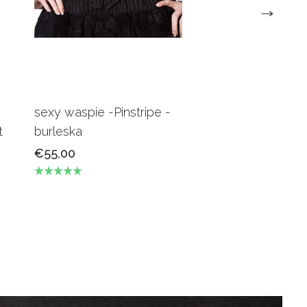
sexy waspie -Pinstripe -
Candy Underbus
t
burleska
Burgundy Burles
€55,00
€69,00