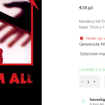
€18,90
Metallica ‘Kill ‘
Maat: 70cm x 10
Velden zijn v
Gewenste M
Selecteer ma
Levertijd: 1-3 
−
+
Gevesti
Al meer dan 