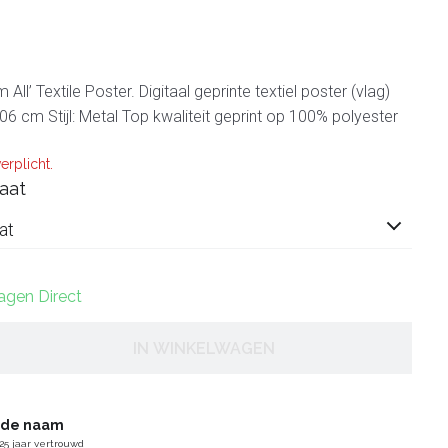
Em All’ Textile Poster. Digitaal geprinte textiel poster (vlag)
6 cm Stijl: Metal Top kwaliteit geprint op 100% polyester
erplicht.
aat
at
dagen Direct
IN WINKELWAGEN
gde naam
25 jaar vertrouwd