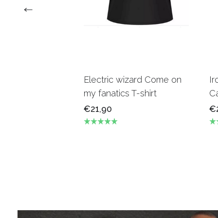
Electric wizard Come on
Ir
my fanatics T-shirt
Ca
€21,90
€