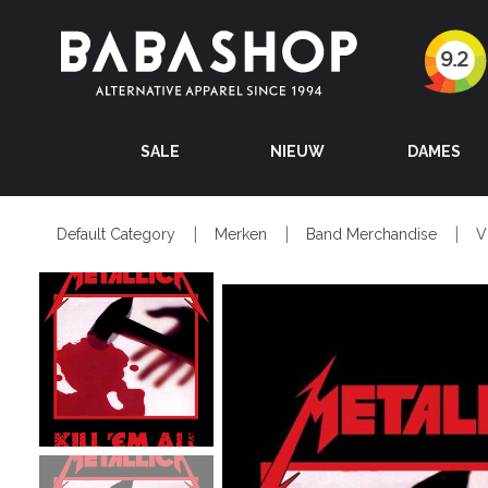
SALE
NIEUW
DAMES
Default Category
Merken
Band Merchandise
V