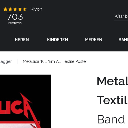
HEREN
KINDEREN
MERKEN
BAN
laggen
Metallica ‘Kill ‘Em All’ Textile Poster
Metall
Texti
Band