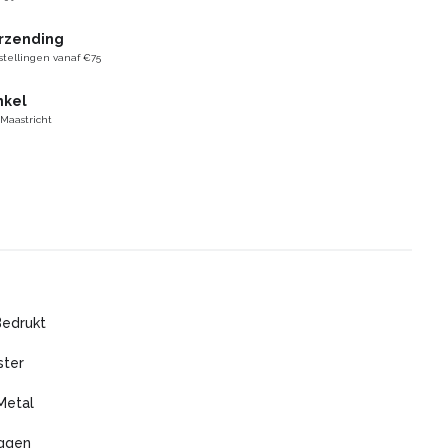
erzending
stellingen vanaf €75
nkel
 Maastricht
Bedrukt
ster
Metal
ggen