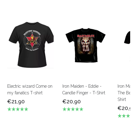
Electric wizard Come on
Iron Maiden - Eddie -
Iron Mai
my fanatics T-shirt
Candle Finger - T-Shirt
The Beas
Shirt
€21,90
€20,90
€20,9