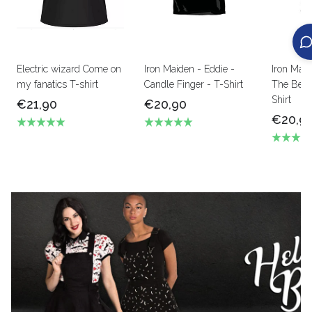
Electric wizard Come on
Iron Maiden - Eddie -
Iron Mai
my fanatics T-shirt
Candle Finger - T-Shirt
The Beas
Shirt
€21,90
€20,90
€20,9