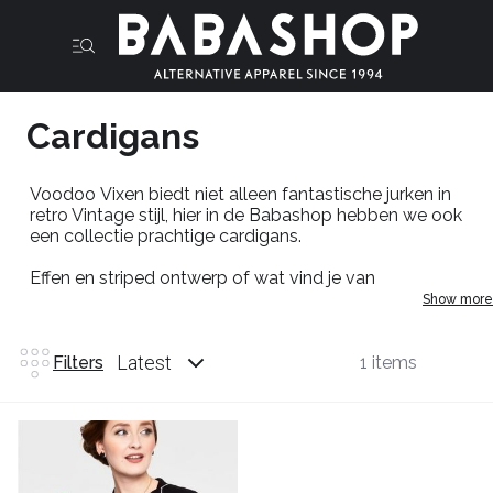
Cardigans
Voodoo
Vixen
biedt niet alleen fantastische jurken in
retro Vintage stijl, hier in de
Babashop
hebben we ook
een collectie prachtige cardigans.
Effen en
striped
ontwerp of wat vind je van
onze
polkadots
die je perfect kunt combineren op een
Show more
jeans of rok.Voor de perfecte date out in
town
.
Latest
Filters
1 items