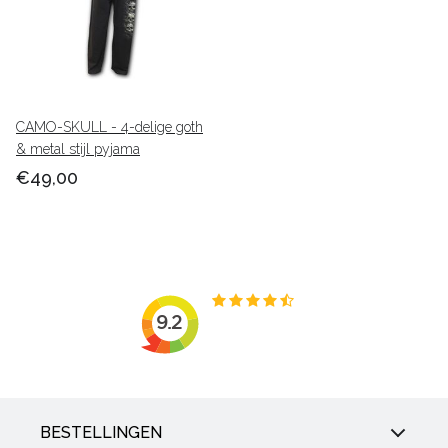
CAMO-SKULL - 4-delige goth
& metal stijl pyjama
€49,00
BESTELLINGEN