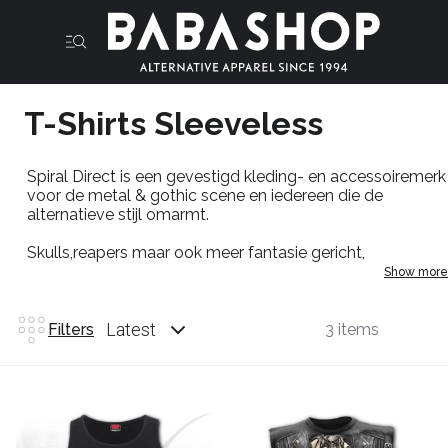
T-Shirts Sleeveless
Spiral
Direct is een gevestigd kleding- en accessoiremerk
voor de metal & gothic scene en iedereen die de
alternatieve stijl omarmt.
Skulls
,
reapers
maar ook meer fantasie gericht,
ontworpen in house voor en door de Alternatieve scene
Show more
waarbij geen kosten bespaart zijn gebleven om een top
kwaliteit print op de beste stoffen te garanderen.Beste je
favoriete sleeveless t-shirt van
Spiral
nou in
Latest
Filters
3 items
de
Babashop
.