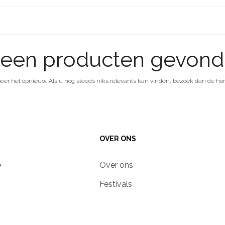
een producten gevon
beer het opnieuw. Als u nog steeds niks relevants kan vinden, bezoek dan de ho
OVER ONS
e
Over ons
Festivals