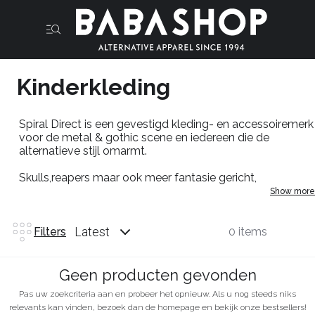
Kinderkleding
Spiral
Direct is een gevestigd kleding- en accessoiremerk
voor de metal & gothic scene en iedereen die de
alternatieve stijl omarmt.
Skulls
,
reapers
maar ook meer fantasie gericht,
ontworpen in house voor en door de Alternatieve scene
Show more
waarbij geen kosten bespaart zijn gebleven om een top
kwaliteit print op de beste stoffen te garanderen.Beste je
favoriete kinder kleding van
Spiral
nou in de
Babashop
.
Latest
Filters
0 items
Geen producten gevonden
Pas uw zoekcriteria aan en probeer het opnieuw. Als u nog steeds niks
relevants kan vinden, bezoek dan de homepage en bekijk onze bestsellers!