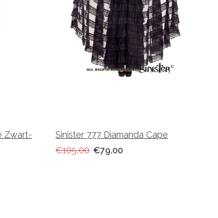
e Zwart-
Sinister 777 Diamanda Cape
€105,00
€79,00