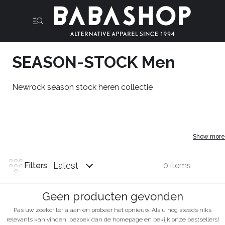
SEASON-STOCK Men
Newrock season stock heren collectie
Show more
Latest
Filters
0 items
Geen producten gevonden
Pas uw zoekcriteria aan en probeer het opnieuw. Als u nog steeds niks
relevants kan vinden, bezoek dan de homepage en bekijk onze bestsellers!