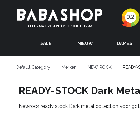
SALE
NIEUW
DAMES
Default Category
Merken
NEW ROCK
READY-S
READY-STOCK Dark Meta
Newrock ready stock Dark metal collection voor go