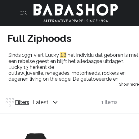
Full Ziphoods
13
Sinds 1991 viert Lucky
het individu dat geboren is met
een rebelse geest en blijft het alledaagse uitdagen.
Lucky 13 herkent de
outlaw,
juvenile
,
renegades
,
motorheads
, rockers en
degenen living on
the
edge
. De getatoeëerde en
vergeten, degenen die stille geschiedenis schrijven, we
Show more
zien je. De echte jou.Alle Zip hoods van het Amerikaanse
merk
Lucky13
zijn uniek en van een ongelofelijk goede
Latest
Filters
1 items
kwaliteit katoen & mix poly waar nergens op bezuinigd is.