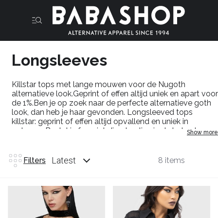
Longsleeves
Killstar tops met lange mouwen voor de Nugoth
alternatieve look.Geprint of effen altijd uniek en apart voor
de 1%.Ben je op zoek naar de perfecte alternatieve goth
look, dan heb je haar gevonden. Longsleeved tops
killstar: geprint of effen altijd opvallend en uniek in
ontwerp. Bestel je favoriet direct online in de babashop.
Show more
Latest
Filters
8 items