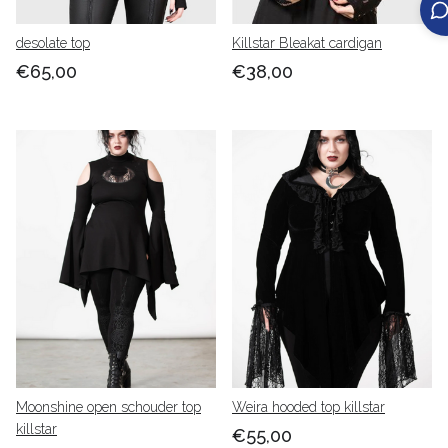
desolate top
Killstar Bleakat cardigan
€65,00
€38,00
Moonshine open schouder top
Weira hooded top killstar
killstar
€55,00