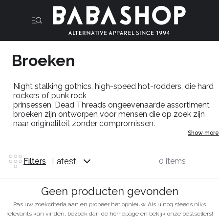
Broeken
Night
stalking
gothics
,
high-speed
hot-rodders
, die hard
rockers of punk rock
prinsessen,
Dead
Threads
ongeëvenaarde assortiment
broeken zijn ontworpen voor mensen die op zoek zijn
naar originaliteit zonder compromissen.
Show more
Dus selecteer je kleur en stijl en val op in de massa
waar je geen deel vanuit wil maken.
Latest
Filters
0 items
Geen producten gevonden
Pas uw zoekcriteria aan en probeer het opnieuw. Als u nog steeds niks
relevants kan vinden, bezoek dan de homepage en bekijk onze bestsellers!