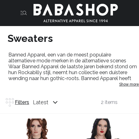
Sweaters
Banned
Apparel
, een van de meest populaire
alternatieve mode merken in de alternatieve scenes
Waar
Banned
Apparel
de laatste jaren bekend stond om
hun Rockabilly stijl, neemt hun collectie een duistere
wending naar hun
gothic-roots
.
Banned
Apparel
heeft
een universele aantrekkingskracht op alternatieve mode
Show more
en creëert
looks
die passen in elke stijl
Latest
Filters
2 items