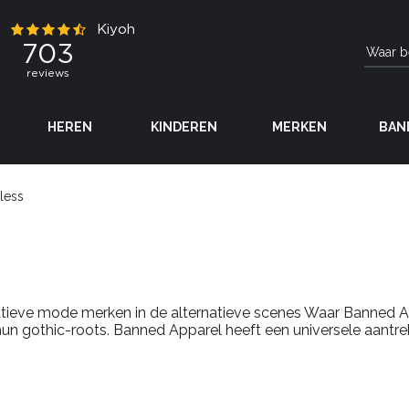
HEREN
KINDEREN
MERKEN
BAN
eless
natieve mode merken in de alternatieve scenes Waar
Banned
A
 hun
gothic-roots
.
Banned
Apparel
heeft een universele aantr