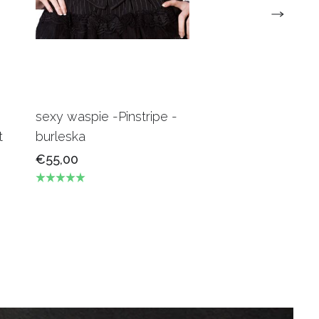
sexy waspie -Pinstripe -
Candy Underbus
t
burleska
Burgundy Burles
€55,00
€69,00