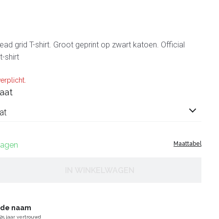
d grid T-shirt. Groot geprint op zwart katoen. Official
t-shirt
erplicht.
aat
at
 dagen
Maattabel
IN WINKELWAGEN
gde naam
25 jaar vertrouwd