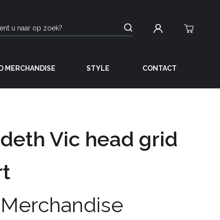
D MERCHANDISE
STYLE
CONTACT
eth Vic head grid
rt
 Merchandise