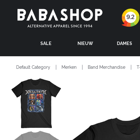
SALE
NIEUW
DAMES
Default Category
Merken
Band Merchandise
T