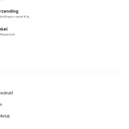
erzending
stellingen vanaf €75
nkel
 Maastricht
Bedrukt
n
Metal