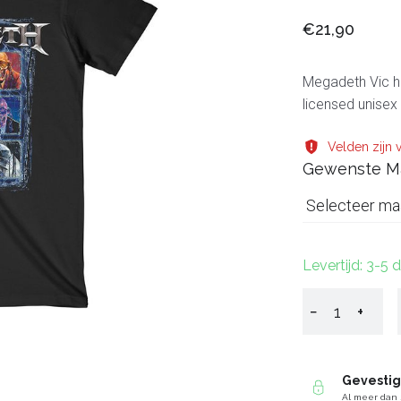
€21,90
Megadeth Vic hea
licensed unisex 
Velden zijn v
Gewenste M
Selecteer ma
Levertijd: 3-5
−
+
Gevesti
Al meer dan 