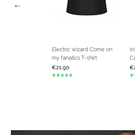
Electric wizard Come on
Ir
my fanatics T-shirt
Ca
€21,90
€