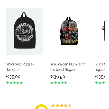
Motorhead Rugzak
Iron maiden Number of
Guns & r
Rock&roll
the beast Rugzak
rugzak
€35,00
€39,90
€35,0