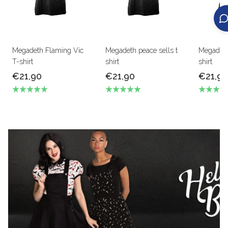
Megadeth Flaming Vic
Megadeth peace sells t
Megadeth
T-shirt
shirt
shirt
€21,90
€21,90
€21,90