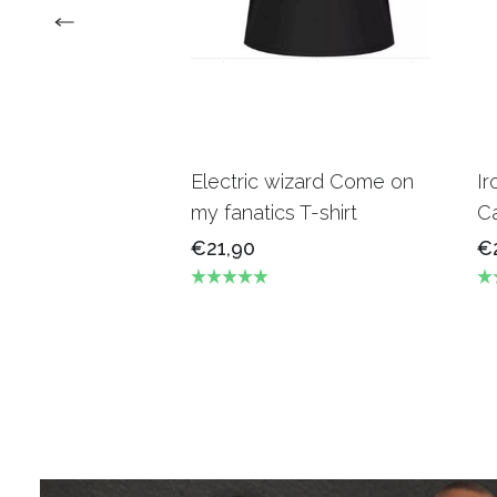
Electric wizard Come on
Ir
my fanatics T-shirt
Ca
€21,90
€