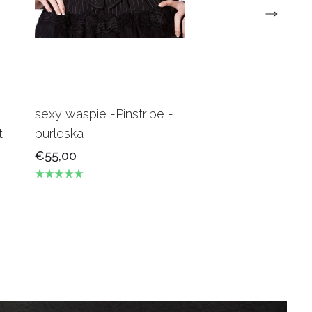
sexy waspie -Pinstripe -
Candy Underbus
t
burleska
Burgundy Burles
€55,00
€69,00