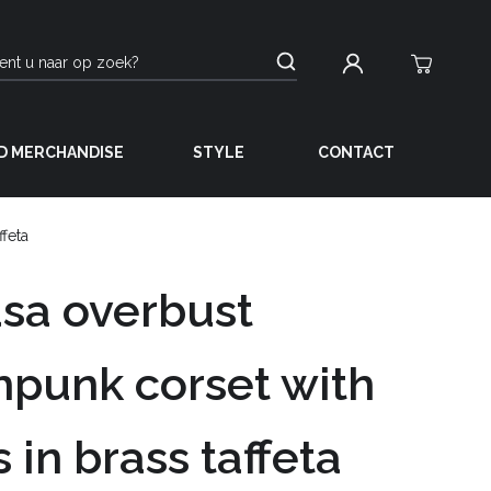
D MERCHANDISE
STYLE
CONTACT
feta
sa overbust
punk corset with
s in brass taffeta