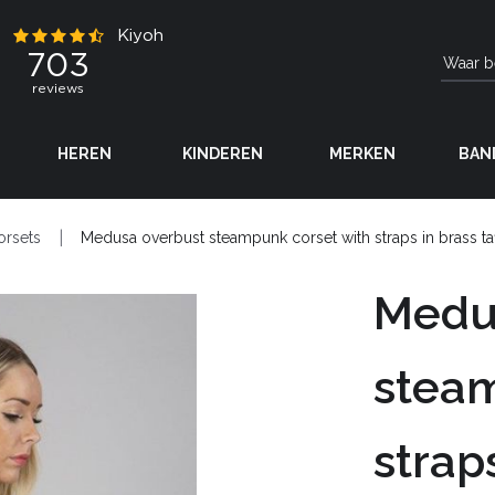
HEREN
KINDEREN
MERKEN
BAN
orsets
Medusa overbust steampunk corset with straps in brass taf
Medu
steam
strap