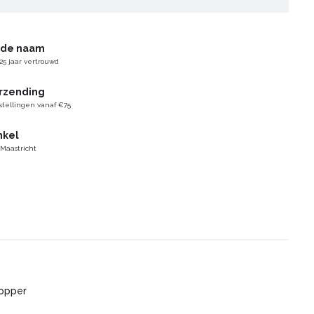
gde naam
25 jaar vertrouwd
erzending
stellingen vanaf €75
nkel
 Maastricht
opper