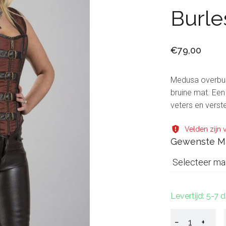
Burle
€79,00
Medusa overbus
bruine mat. Een
veters en verst
Velden zijn v
Gewenste M
Selecteer ma
Levertijd: 5-7 
−
+