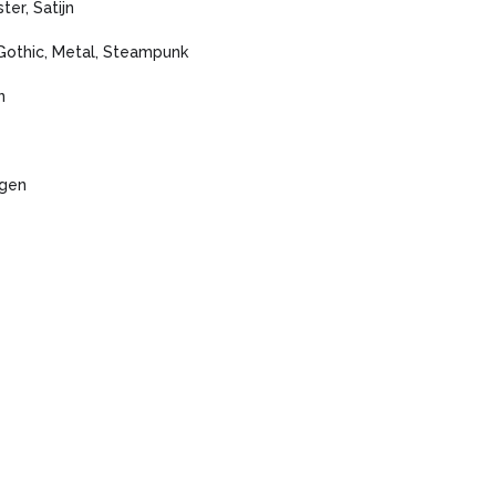
ter, Satijn
Gothic, Metal, Steampunk
n
agen