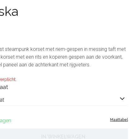
ska
t steampunk korset met riem-gespen in messing taft met
 korset met een rits en koperen gespen aan de voorkant,
el paneel aan de achterkant met rijgveters.
erplicht.
aat
at
dagen
Maattabel
IN WINKELWAGEN