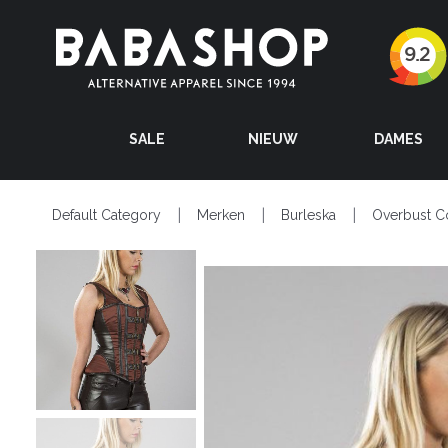
SALE
NIEUW
DAMES
Default Category
Merken
Burleska
Overbust C